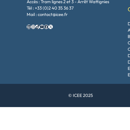
Accès : Tram lignes 2 et 3 - Arrêt Wattignies
Tél : +33 (0)2 40 35 36 37
Mail : contact@icee.fr
LinkedIn
Instagram
TikTok
YouTube
Facebook
X
A
B
C
C
D
D
E
E
© ICEE 2025