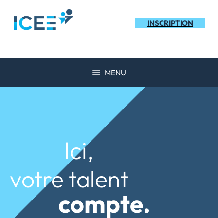
Aller
au
INSCRIPTION
contenu
MENU
Ici,
votre talent
compte.