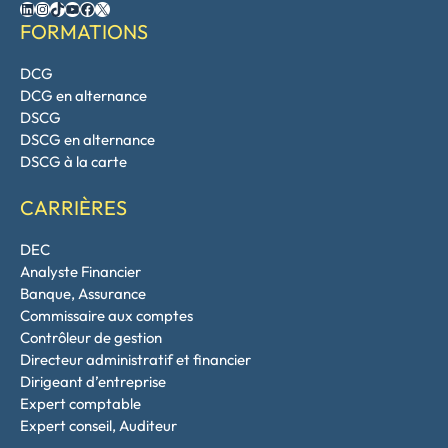
LinkedIn
Instagram
TikTok
YouTube
Facebook
X
FORMATIONS
DCG
DCG en alternance
DSCG
DSCG en alternance
DSCG à la carte
CARRIÈRES
DEC
Analyste Financier
Banque, Assurance
Commissaire aux comptes
Contrôleur de gestion
Directeur administratif et financier
Dirigeant d’entreprise
Expert comptable
Expert conseil, Auditeur