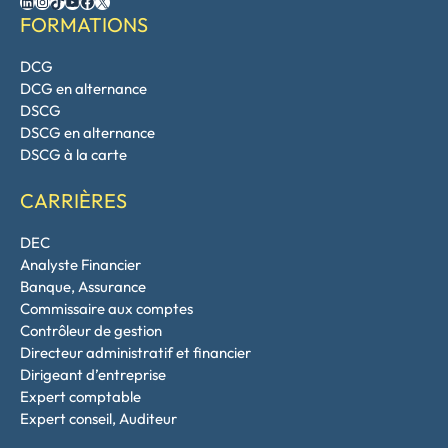
LinkedIn
Instagram
TikTok
YouTube
Facebook
X
FORMATIONS
DCG
DCG en alternance
DSCG
DSCG en alternance
DSCG à la carte
CARRIÈRES
DEC
Analyste Financier
Banque, Assurance
Commissaire aux comptes
Contrôleur de gestion
Directeur administratif et financier
Dirigeant d’entreprise
Expert comptable
Expert conseil, Auditeur