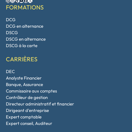
LinkedIn
Instagram
TikTok
YouTube
Facebook
X
FORMATIONS
DCG
DCG en alternance
DSCG
DSCG en alternance
DSCG à la carte
CARRIÈRES
DEC
Analyste Financier
Banque, Assurance
Commissaire aux comptes
Contrôleur de gestion
Directeur administratif et financier
Dirigeant d’entreprise
Expert comptable
Expert conseil, Auditeur