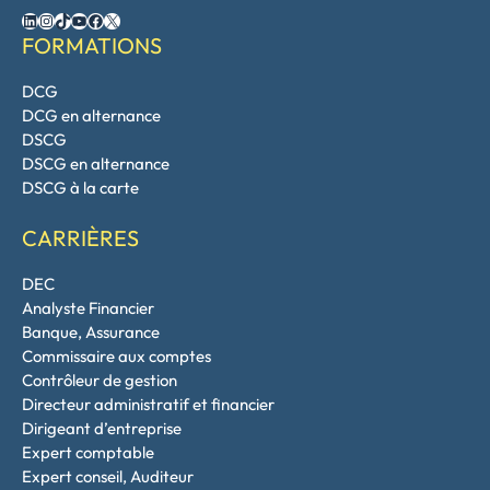
LinkedIn
Instagram
TikTok
YouTube
Facebook
X
FORMATIONS
DCG
DCG en alternance
DSCG
DSCG en alternance
DSCG à la carte
CARRIÈRES
DEC
Analyste Financier
Banque, Assurance
Commissaire aux comptes
Contrôleur de gestion
Directeur administratif et financier
Dirigeant d’entreprise
Expert comptable
Expert conseil, Auditeur