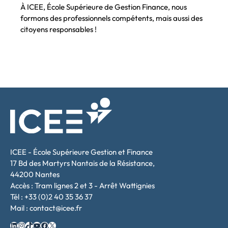
À ICEE, École Supérieure de Gestion Finance, nous
formons des professionnels compétents, mais aussi des
citoyens responsables !
ICEE - École Supérieure Gestion et Finance
17 Bd des Martyrs Nantais de la Résistance,
44200 Nantes
Accès : Tram lignes 2 et 3 - Arrêt Wattignies
Tél : +33 (0)2 40 35 36 37
Mail : contact@icee.fr
LinkedIn
Instagram
TikTok
YouTube
Facebook
X