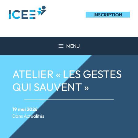
Aller
au
INSCRIPTION
contenu
MENU
ATELIER « LES GESTES
QUI SAUVENT »
19 mai 2026
Dans
Actualités