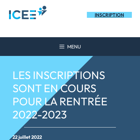
Aller
au
INSCRIPTION
contenu
MENU
LES INSCRIPTIONS
SONT EN COURS
POUR LA RENTRÉE
2022-2023
22 juillet 2022