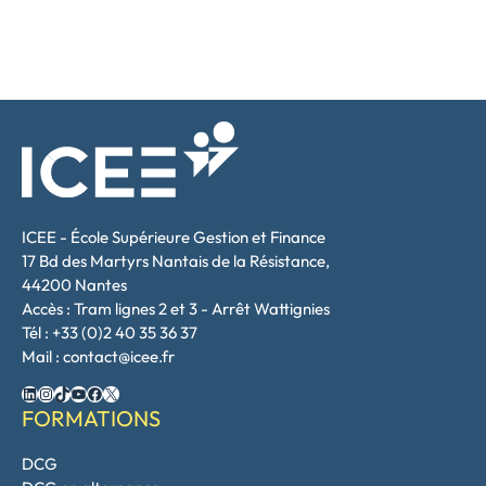
ICEE - École Supérieure Gestion et Finance
17 Bd des Martyrs Nantais de la Résistance,
44200 Nantes
Accès : Tram lignes 2 et 3 - Arrêt Wattignies
Tél : +33 (0)2 40 35 36 37
Mail : contact@icee.fr
LinkedIn
Instagram
TikTok
YouTube
Facebook
X
FORMATIONS
DCG