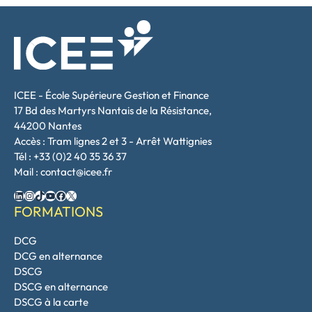
ICEE - École Supérieure Gestion et Finance
17 Bd des Martyrs Nantais de la Résistance,
44200 Nantes
Accès : Tram lignes 2 et 3 - Arrêt Wattignies
Tél : +33 (0)2 40 35 36 37
Mail : contact@icee.fr
LinkedIn
Instagram
TikTok
YouTube
Facebook
X
FORMATIONS
DCG
DCG en alternance
DSCG
DSCG en alternance
DSCG à la carte