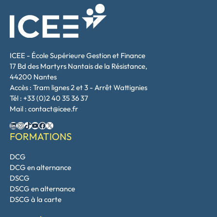
ICEE - École Supérieure Gestion et Finance
17 Bd des Martyrs Nantais de la Résistance,
44200 Nantes
Accès : Tram lignes 2 et 3 - Arrêt Wattignies
Tél : +33 (0)2 40 35 36 37
Mail : contact@icee.fr
LinkedIn
Instagram
TikTok
YouTube
Facebook
X
FORMATIONS
DCG
DCG en alternance
DSCG
DSCG en alternance
DSCG à la carte