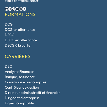
Mail : contact@icee.fr
LinkedIn
Instagram
TikTok
YouTube
Facebook
X
FORMATIONS
DCG
DCG en alternance
DSCG
DSCG en alternance
DSCG à la carte
CARRIÈRES
DEC
Analyste Financier
Banque, Assurance
Commissaire aux comptes
Contrôleur de gestion
Directeur administratif et financier
Dirigeant d’entreprise
Expert comptable