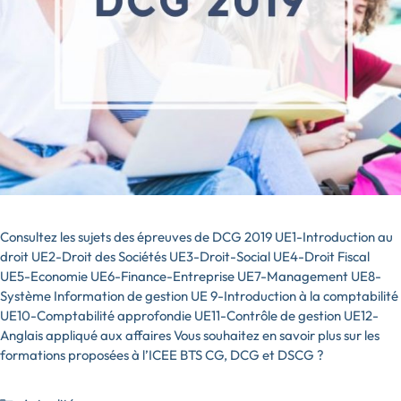
Consultez les sujets des épreuves de DCG 2019 UE1-Introduction au
droit UE2-Droit des Sociétés UE3-Droit-Social UE4-Droit Fiscal
UE5-Economie UE6-Finance-Entreprise UE7-Management UE8-
Système Information de gestion UE 9-Introduction à la comptabilité
UE10-Comptabilité approfondie UE11-Contrôle de gestion UE12-
Anglais appliqué aux affaires Vous souhaitez en savoir plus sur les
formations proposées à l’ICEE BTS CG, DCG et DSCG ?
Catégories