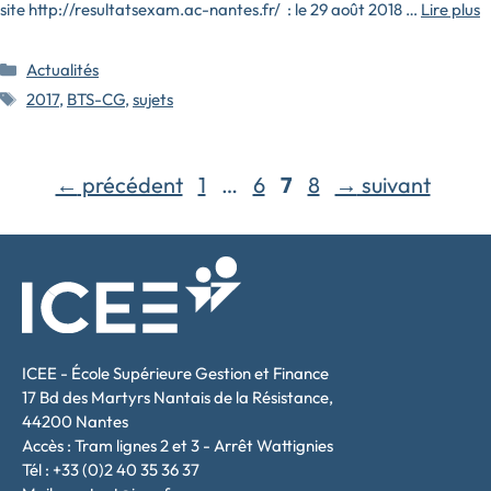
site http://resultatsexam.ac-nantes.fr/ : le 29 août 2018 …
Lire plus
Catégories
Actualités
Étiquettes
2017
,
BTS-CG
,
sujets
Page
Page
Page
Page
←
précédent
1
…
6
7
8
→
suivant
ICEE - École Supérieure Gestion et Finance
17 Bd des Martyrs Nantais de la Résistance,
44200 Nantes
Accès : Tram lignes 2 et 3 - Arrêt Wattignies
Tél : +33 (0)2 40 35 36 37