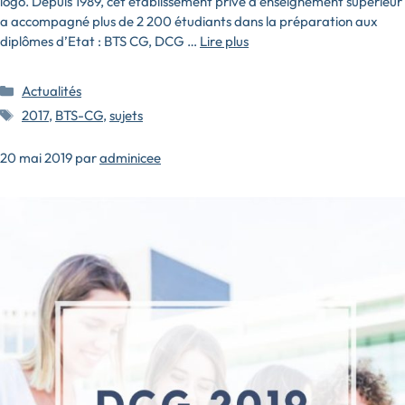
logo. Depuis 1989, cet établissement privé d’enseignement supérieur
a accompagné plus de 2 200 étudiants dans la préparation aux
diplômes d’Etat : BTS CG, DCG …
Lire plus
Catégories
Actualités
Étiquettes
2017
,
BTS-CG
,
sujets
20 mai 2019
par
adminicee