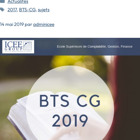
Actualités
Étiquettes
2017
,
BTS-CG
,
sujets
14 mai 2019
par
adminicee